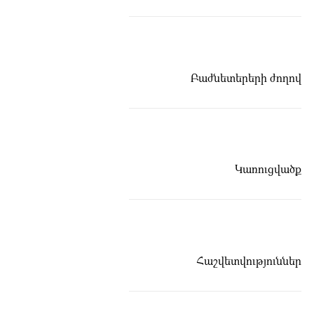
Կատարվում են Արտաշատի ջրանցքի
Բաժնետերերի ժողով
դիտակետերի մաքրման աշխատանքները։
Մեդիա
Կառուցվածք
Հաշվետվություններ